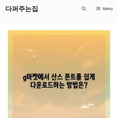
Skip
다퍼주는집
Menu
to
content