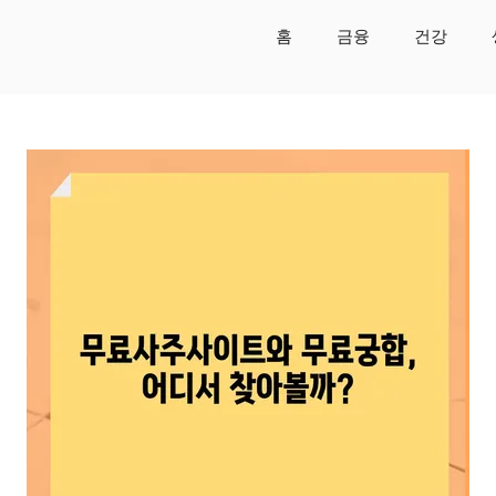
홈
금융
건강