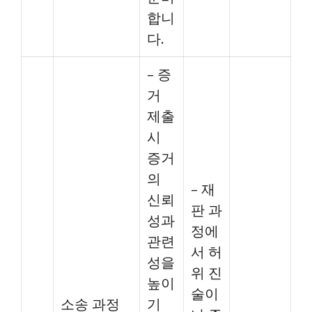
합니
다.
– 증
거
제출
시
증거
의
– 재
신뢰
판 과
성과
정에
관련
서 허
성을
위 진
높이
술이
소송 과정
기