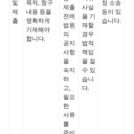
및
목적, 청구
정 소송
제출
사실
제
내용 등을
등이 있
전에
을 기
출
명확하게
습니다.
법원
재할
기재해야
의
경우
합니다.
공지
법적
사항
책임
을
을 질
숙지
수 있
하
습니
고,
다.
필요
한
서류
를
준비