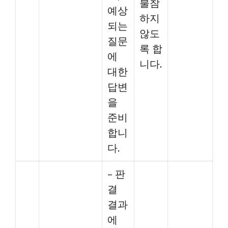
불참
예상
하지
되는
않도
질문
록 합
에
니다.
대한
답변
을
준비
합니
다.
– 판
결
결과
에