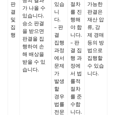
등의 결과
판
있습
절차
가능한
가 나올 수
결
니
를 진
판결은
있습니다.
및
다.
행해
재산 압
승소 판결
집
– 판
야 합
류, 강
을 받으면
행
결
니다.
제 경매
판결을 집
집행
– 판
등의 방
행하여 손
과정
결 집
법으로
해 배상을
에서
행 과
집행할
받을 수 있
문제
정에
수 있습
습니다.
가
서 법
니다.
발생
률적
할
절차
경우
를 준
법률
수합
전문
니다.