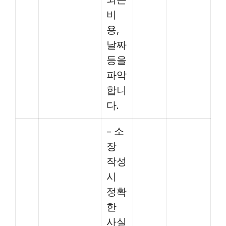
비
용,
날짜
등을
파악
합니
다.
– 소
장
작성
시
정확
한
사실