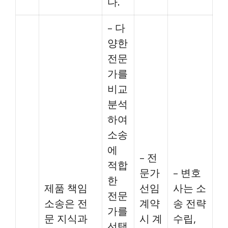
다.
– 다
양한
전문
가를
비교
분석
하여
소송
에
– 전
적합
문가
– 변호
한
제품 책임
선임
사는 소
전문
소송은 전
계약
송 전략
가를
문 지식과
시 계
수립,
선택