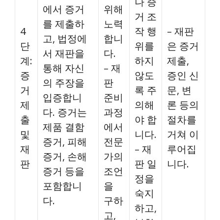
나 증
에서 증거
위해
거 조
를 제출하
노력
4
작 행
– 재판
고, 법정에
합니
단
위를
은 증거
서 재판을
다.
계:
하지
제출,
통해 자신
– 재
증
않도
증인 신
의 주장을
판
거
록 주
문, 변
입증합니
준비
제
의해
론 등의
다. 증거는
과정
출
야 합
절차를
제품 결함
에서
및
니다.
거쳐 이
증거, 피해
전문
재
– 재
루어집
증거, 손해
가의
판
판 일
니다.
증거 등을
조언
정을
포함합니
을
숙지
다.
구하
하고,
고,