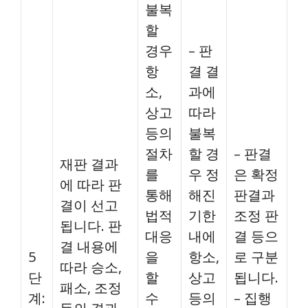
불복
할
경우
– 판
항
결 결
소,
과에
상고
따라
등의
불복
절차
할 경
– 판결
재판 결과
를
우 정
은 확정
에 따라 판
통해
해진
판결과
결이 선고
법적
기한
조정 판
됩니다. 판
대응
내에
결 등으
결 내용에
5
을
항소,
로 구분
따라 승소,
단
할
상고
됩니다.
패소, 조정
계:
수
등의
– 집행