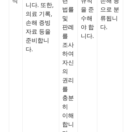
석
련
규칙
손해 등
니다. 또한,
법률
을 준
으로 분
의료 기록,
및
수해
류됩니
손해 증빙
판례
야 합
다.
자료 등을
를
니다.
준비합니
조사
다.
하여
자신
의
권리
를
충분
히
이해
합니