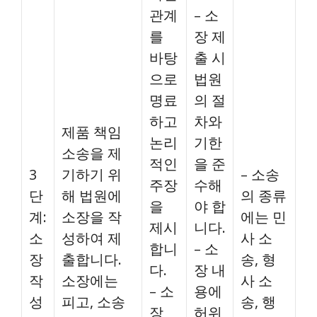
관계
– 소
를
장 제
바탕
출 시
으로
법원
명료
의 절
하고
차와
제품 책임
논리
기한
소송을 제
적인
을 준
3
기하기 위
– 소송
주장
수해
단
해 법원에
의 종류
을
야 합
계:
소장을 작
에는 민
제시
니다.
소
성하여 제
사 소
합니
– 소
장
출합니다.
송, 형
다.
장 내
작
소장에는
사 소
– 소
용에
성
피고, 소송
송, 행
장
허위