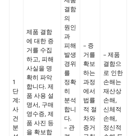
결함
의
원인
제품 결함
과
에 대한 증
피해
– 증
거를 수집
발생
거를
– 제품
하고, 피해
경위
확보
결함으
사실을 명
를
하는
로 인한
확히 파악
1
정확
과정
손해는
합니다. 제
단
히
에서
재산상
품 사용 설
계:
분석
법률
손해,
명서, 구매
사
합니
적 절
신체적
영수증, 제
건
다.
차와
손해,
품 사진 등
분
– 관
증거
정신적
을 확보합