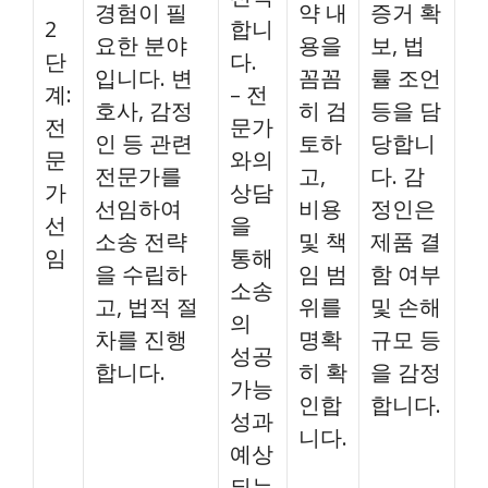
경험이 필
약 내
증거 확
2
합니
요한 분야
용을
보, 법
단
다.
입니다. 변
꼼꼼
률 조언
계:
– 전
호사, 감정
히 검
등을 담
전
문가
인 등 관련
토하
당합니
문
와의
전문가를
고,
다. 감
가
상담
선임하여
비용
정인은
선
을
소송 전략
및 책
제품 결
임
통해
을 수립하
임 범
함 여부
소송
고, 법적 절
위를
및 손해
의
차를 진행
명확
규모 등
성공
합니다.
히 확
을 감정
가능
인합
합니다.
성과
니다.
예상
되는