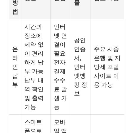
방
물
법
시간과
인터
장소에
넷 연
공인
제약 없
결이
온
인증
주요 시중
이 편리
필요
라
서,
은행 및 지
하게 납
전자
인
인터
방세 포털
부 가능
결제
납
넷뱅
사이트 이
납부 내
수수
부
킹 정
용 가능
역 확인
료 발
보
및 출력
생 가
가능
능
스마트
모바
폰으로
일 앱