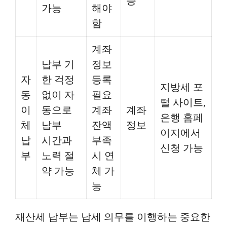
증
가능
해야
함
계좌
납부 기
정보
자
한 걱정
등록
지방세 포
동
없이 자
필요
털 사이트,
이
동으로
계좌
계좌
은행 홈페
체
납부
잔액
정보
이지에서
납
시간과
부족
신청 가능
부
노력 절
시 연
약 가능
체 가
능
재산세 납부는 납세 의무를 이행하는 중요한