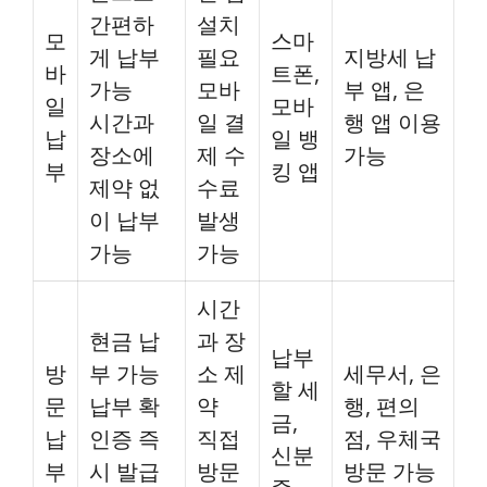
간편하
설치
모
스마
게 납부
필요
지방세 납
바
트폰,
가능
모바
부 앱, 은
일
모바
시간과
일 결
행 앱 이용
납
일 뱅
장소에
제 수
가능
부
킹 앱
제약 없
수료
이 납부
발생
가능
가능
시간
현금 납
과 장
납부
방
부 가능
소 제
세무서, 은
할 세
문
납부 확
약
행, 편의
금,
납
인증 즉
직접
점, 우체국
신분
부
시 발급
방문
방문 가능