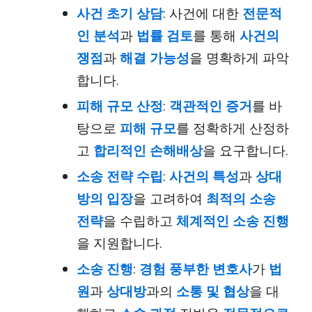
사건 초기 상담
: 사건에 대한
전문적
인 분석
과
법률 검토
를 통해
사건의
쟁점
과
해결 가능성
을 명확하게 파악
합니다.
피해 규모 산정
:
객관적인 증거
를 바
탕으로
피해 규모
를 정확하게 산정하
고
합리적인 손해배상
을 요구합니다.
소송 전략 수립
:
사건의 특성
과
상대
방의 입장
을 고려하여
최적의 소송
전략
을 수립하고
체계적인 소송 진행
을 지원합니다.
소송 진행
:
경험 풍부한 변호사
가
법
원
과
상대방
과의
소통 및 협상
을 대