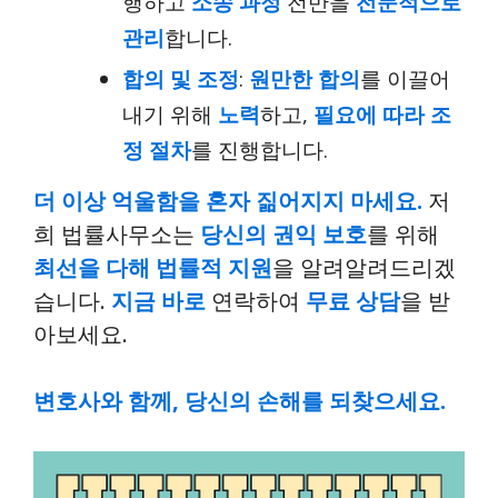
행하고
소송 과정
전반을
전문적으로
관리
합니다.
합의 및 조정
:
원만한 합의
를 이끌어
내기 위해
노력
하고,
필요에 따라
조
정 절차
를 진행합니다.
더 이상 억울함을 혼자 짊어지지 마세요.
저
희 법률사무소는
당신의 권익 보호
를 위해
최선을 다해
법률적 지원
을 알려알려드리겠
습니다.
지금 바로
연락하여
무료 상담
을 받
아보세요.
변호사와 함께, 당신의 손해를 되찾으세요.