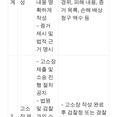
계
성
내용 명
경위, 피해 내용, 증
확하게
거 목록, 손해 배상
작성
청구 액수 등
– 증거
제시 및
법적 근
거 명시
– 고소장
제출 및
소송 진
행 절차
공지
– 법원
– 고소장 작성 완료
고소
및 검찰
후 검찰청 또는 경찰
3
장 제
과의 소