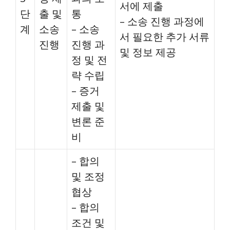
서에 제출
단
출 및
통
– 소송 진행 과정에
계
소송
– 소송
서 필요한 추가 서류
진행
진행 과
및 정보 제공
정 및 전
략 수립
– 증거
제출 및
변론 준
비
– 합의
및 조정
협상
– 합의
조건 및