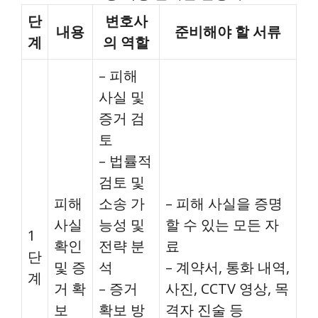
단
변호사
내용
준비해야 할 서류
계
의 역할
– 피해
사실 및
증거 검
토
– 법률적
검토 및
피해
소송 가
– 피해 사실을 증명
사실
능성 및
할 수 있는 모든 자
1
확인
전략 분
료
단
및 증
석
– 계약서, 통화 내역,
계
거 확
– 증거
사진, CCTV 영상, 목
보
확보 방
격자 진술 등