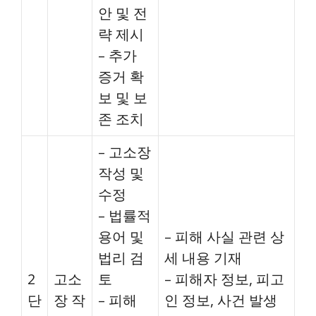
안 및 전
략 제시
– 추가
증거 확
보 및 보
존 조치
– 고소장
작성 및
수정
– 법률적
용어 및
– 피해 사실 관련 상
법리 검
세 내용 기재
2
고소
토
– 피해자 정보, 피고
단
장 작
– 피해
인 정보, 사건 발생