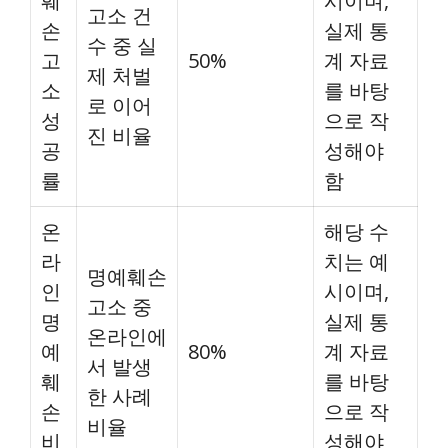
훼
시이며,
고소 건
손
실제 통
수 중 실
고
50%
계 자료
제 처벌
소
를 바탕
로 이어
성
으로 작
진 비율
공
성해야
률
함
온
해당 수
라
치는 예
명예훼손
인
시이며,
고소 중
명
실제 통
온라인에
예
80%
계 자료
서 발생
훼
를 바탕
한 사례
손
으로 작
비율
비
성해야