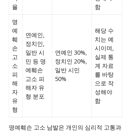
율
함
명
예
해당 수
연예인,
훼
치는 예
정치인,
손
시이며,
일반 시
연예인 30%,
고
실제 통
민 등 명
정치인 20%,
소
계 자료
예훼손
일반 시민
피
를 바탕
고소 피
50%
해
으로 작
해자 유
자
성해야
형 분포
유
함
형
명예훼손 고소 남발은 개인의 심리적 고통과