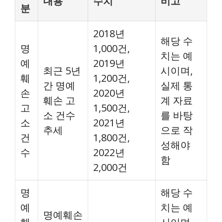
내용
수치
비고
분
2018년
해당 수
명
1,000건,
치는 예
예
2019년
최근 5년
시이며,
훼
1,200건,
간 명예
실제 통
손
2020년
훼손 고
계 자료
고
1,500건,
소 건수
를 바탕
소
2021년
추세
으로 작
건
1,800건,
성해야
수
2022년
함
2,000건
명
해당 수
예
치는 예
명예훼손