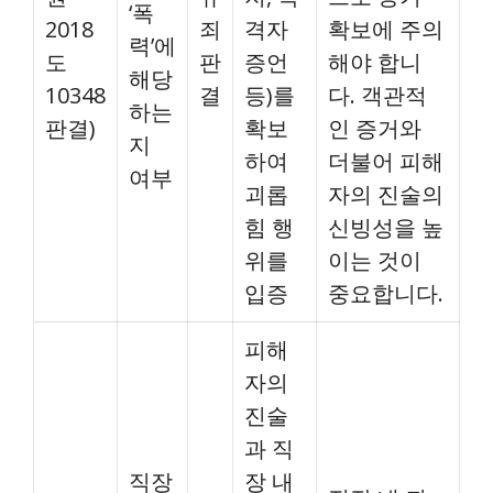
‘폭
2018
죄
격자
확보에 주의
력’에
도
판
증언
해야 합니
해당
10348
결
등)를
다. 객관적
하는
판결)
확보
인 증거와
지
하여
더불어 피해
여부
괴롭
자의 진술의
힘 행
신빙성을 높
위를
이는 것이
입증
중요합니다.
피해
자의
진술
과 직
직장
장 내