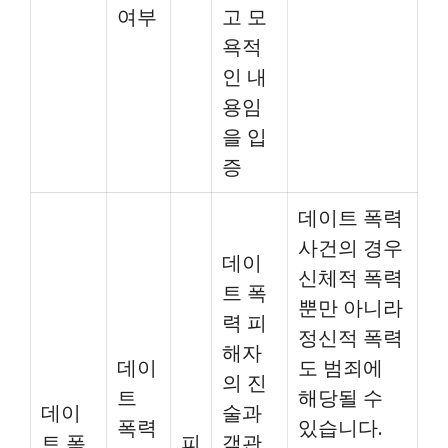
여부
고 모
욕적
인 내
용임
을 입
증
데이트 폭력
사건의 경우
데이
신체적 폭력
트 폭
뿐만 아니라
력 피
정신적 폭력
해자
데이
도 범죄에
의 진
트
해당될 수
데이
술과
폭력
있습니다.
트 폭
피
객관