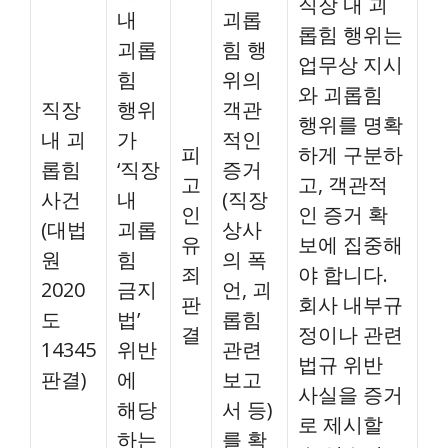
직장 내 괴
내
괴롭
롭힘 행위는
괴롭
힘 행
업무상 지시
힘
위의
와 괴롭힘
직장
행위
객관
행위를 명확
내 괴
가
적인
피
하게 구분하
롭힘
‘직장
증거
고
고, 객관적
사건
내
(직장
인
인 증거 확
(대법
괴롭
상사
유
보에 집중해
원
힘
의 폭
죄
야 합니다.
2020
금지
언, 괴
판
회사 내부규
도
법’
롭힘
결
정이나 관련
14345
위반
관련
법규 위반
판결)
에
보고
사실을 증거
해당
서 등)
로 제시할
하는
를 확