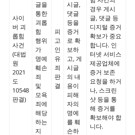
글을
시글,
경우 게시
통한
댓글
사이
글, 댓글 등
괴롭
등을
버 괴
디지털 증거
힘
피
증거
롭힘
확보가 중요
행위
고
로 확
사건
합니다. 인
가
인
보하
(대법
터넷 서비스
명예
유
고, 게
원
제공업체에
훼손
죄
시글
2021
증거 보존
죄
판
의 내
도
요청을 하거
및
결
용이
10548
나, 스크린
모욕
피해
판결)
샷 등을 통
죄에
자의
해 증거를
해당
명예
확보해야 합
하는
를 훼
니다.
지
손하