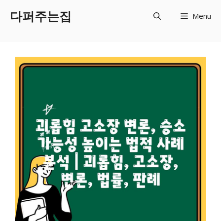
Skip
다퍼주는집
Menu
to
content