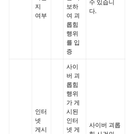
수 있습니
지
보하
다.
여부
여 괴
롭힘
행위
를 입
증
사이
버 괴
롭힘
행위
가 게
인터
시된
넷
인터
사이버 괴롭
게시
넷 게
힘 사건의