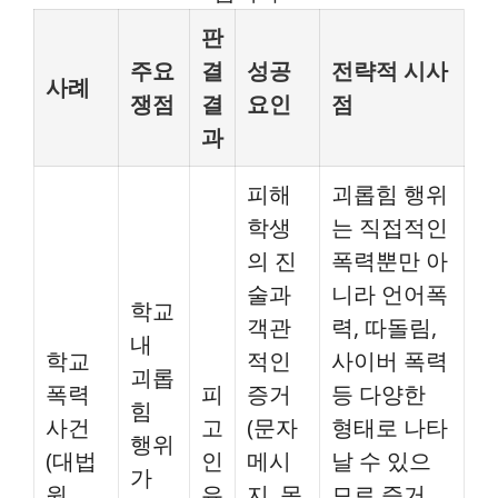
판
주요
결
성공
전략적 시사
사례
쟁점
결
요인
점
과
피해
괴롭힘 행위
학생
는 직접적인
의 진
폭력뿐만 아
술과
니라 언어폭
학교
객관
력, 따돌림,
내
학교
적인
사이버 폭력
괴롭
폭력
피
증거
등 다양한
힘
사건
고
(문자
형태로 나타
행위
(대법
인
메시
날 수 있으
가
원
유
지, 목
므로 증거