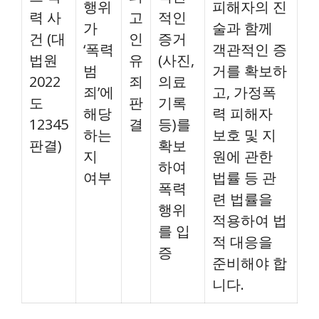
행위
피해자의 진
력 사
고
적인
가
술과 함께
건 (대
인
증거
‘폭력
객관적인 증
법원
유
(사진,
범
거를 확보하
2022
죄
의료
죄’에
고, 가정폭
도
판
기록
해당
력 피해자
12345
결
등)를
하는
보호 및 지
판결)
확보
지
원에 관한
하여
여부
법률 등 관
폭력
련 법률을
행위
적용하여 법
를 입
적 대응을
증
준비해야 합
니다.