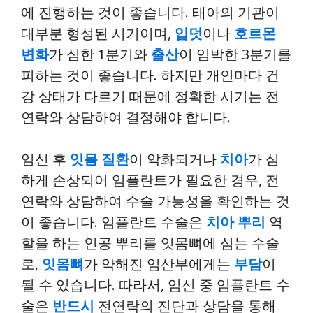
에 진행하는 것이 좋습니다. 태아의 기관이
대부분 형성된 시기이며,
입덧
이나
호르몬
변화
가 심한 1분기와
출산
이 임박한 3분기를
피하는 것이 좋습니다. 하지만 개인마다 건
강 상태가 다르기 때문에 정확한 시기는 전
연락와 상담하여 결정해야 합니다.
임신 후
잇몸 질환
이 악화되거나
치아
가 심
하게 손상되어 임플란트가 필요한 경우, 전
연락와 상담하여 수술 가능성을 확인하는 것
이 좋습니다. 임플란트 수술은
치아 뿌리
역
할을 하는 인공 뿌리를 잇몸뼈에 심는 수술
로,
잇몸뼈
가 약해진 임산부에게는
부담
이
될 수 있습니다. 따라서, 임신 중 임플란트 수
술은
반드시
전연락의 진단과 상담을 통해