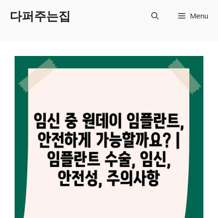
Skip
다퍼주는집
Menu
to
content