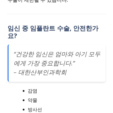
임신 중 임플란트 수술, 안전한가
요?
“건강한 임신은 엄마와 아기 모두
에게 가장 중요합니다.”
– 대한산부인과학회
감염
약물
방사선