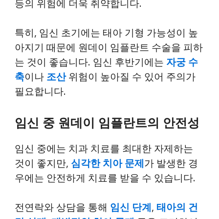
등의 위험에 더욱 취약합니다.
특히, 임신 초기에는 태아 기형 가능성이 높
아지기 때문에 원데이 임플란트 수술을 피하
는 것이 좋습니다. 임신 후반기에는
자궁 수
축
이나
조산
위험이 높아질 수 있어 주의가
필요합니다.
임신 중 원데이 임플란트의 안전성
임신 중에는 치과 치료를 최대한 자제하는
것이 좋지만,
심각한 치아 문제
가 발생한 경
우에는 안전하게 치료를 받을 수 있습니다.
전연락와 상담을 통해
임신 단계
,
태아의 건