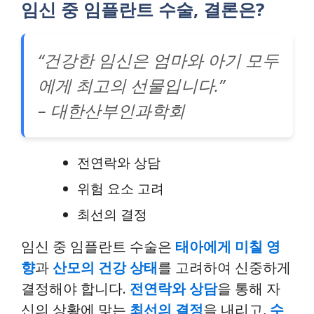
임신 중 임플란트 수술, 결론은?
“건강한 임신은 엄마와 아기 모두
에게 최고의 선물입니다.”
– 대한산부인과학회
전연락와 상담
위험 요소 고려
최선의 결정
임신 중 임플란트 수술은
태아에게 미칠 영
향
과
산모의 건강 상태
를 고려하여 신중하게
결정해야 합니다.
전연락와 상담
을 통해 자
신의 상황에 맞는
최선의 결정
을 내리고,
수