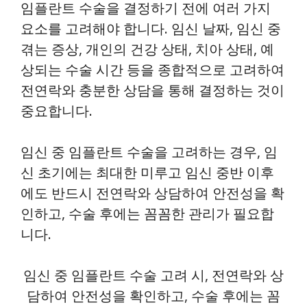
임플란트 수술을 결정하기 전에 여러 가지
요소를 고려해야 합니다. 임신 날짜, 임신 중
겪는 증상, 개인의 건강 상태, 치아 상태, 예
상되는 수술 시간 등을 종합적으로 고려하여
전연락와 충분한 상담을 통해 결정하는 것이
중요합니다.
임신 중 임플란트 수술을 고려하는 경우, 임
신 초기에는 최대한 미루고 임신 중반 이후
에도 반드시 전연락와 상담하여 안전성을 확
인하고, 수술 후에는 꼼꼼한 관리가 필요합
니다.
임신 중 임플란트 수술 고려 시, 전연락와 상
담하여 안전성을 확인하고, 수술 후에는 꼼