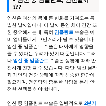
요?
임신은 여성의 몸에 큰 변화를 가져오는 특
별한 날짜입니다. 이 날짜 동안 치아 건강 또
한 중요해지는데, 특히
임플란트
수술은 예
비 엄마들에게 고민거리가 될 수 있습니다.
임신 중 임플란트 수술은 태아에게 영향을
줄 수 있다는 우려가 있기 때문입니다. 그러
나
임신 중 임플란트
수술은 상황에 따라 안
전하게 진행될 수 있습니다. 다만, 임신 날짜
과 개인의 건강 상태에 따라 신중한 판단이
필요하며, 전연락와 충분한 상담을 통해 안
전한 선택을 해야 합니다.
임신 중 임플란트 수술은 일반적으로
2분기