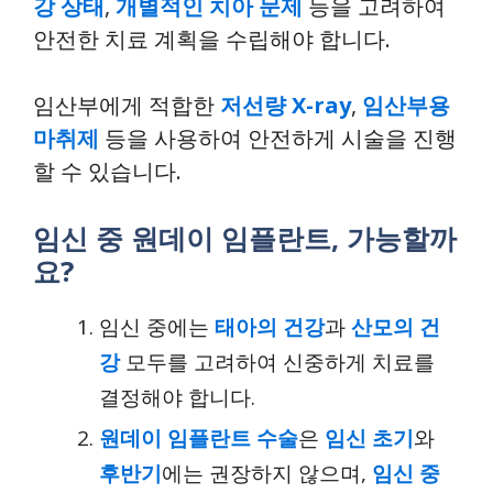
강 상태
,
개별적인 치아 문제
등을 고려하여
안전한 치료 계획을 수립해야 합니다.
임산부에게 적합한
저선량 X-ray
,
임산부용
마취제
등을 사용하여 안전하게 시술을 진행
할 수 있습니다.
임신 중 원데이 임플란트, 가능할까
요?
임신 중에는
태아의 건강
과
산모의 건
강
모두를 고려하여 신중하게 치료를
결정해야 합니다.
원데이 임플란트 수술
은
임신 초기
와
후반기
에는 권장하지 않으며,
임신 중