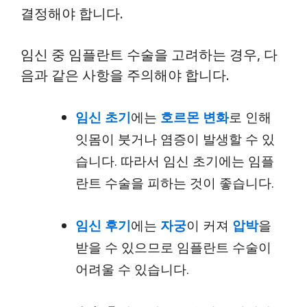
결정해야 합니다.
임신 중 임플란트 수술을 고려하는 경우, 다
음과 같은 사항을 주의해야 합니다.
임신 초기
에는
호르몬 변화
로 인해
잇몸이 붓거나 염증이 발생할 수 있
습니다. 따라서 임신 초기에는 임플
란트 수술을 피하는 것이 좋습니다.
임신 후기
에는
자궁
이 커져
압박
을
받을 수 있으므로 임플란트 수술이
어려울 수 있습니다.