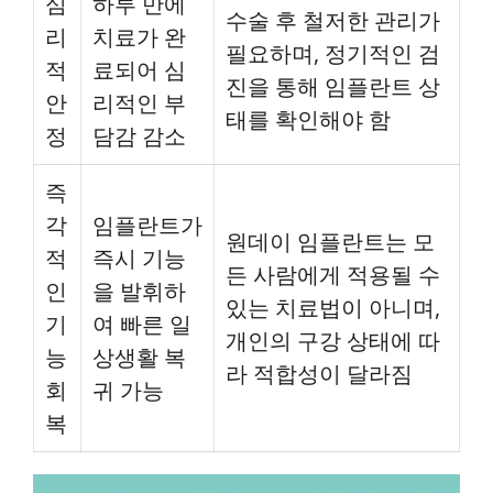
심
하루 만에
수술 후 철저한 관리가
리
치료가 완
필요하며, 정기적인 검
적
료되어 심
진을 통해 임플란트 상
안
리적인 부
태를 확인해야 함
정
담감 감소
즉
각
임플란트가
원데이 임플란트는 모
적
즉시 기능
든 사람에게 적용될 수
인
을 발휘하
있는 치료법이 아니며,
기
여 빠른 일
개인의 구강 상태에 따
능
상생활 복
라 적합성이 달라짐
회
귀 가능
복