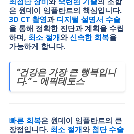
최첨단 장비
와
숙련된 기술
의 조합
은 원데이 임플란트의 핵심입니다.
3D CT 촬영
과
디지털 설명서 수술
을 통해 정확한 진단과 계획을 수립
하며,
최소 절개
와
신속한 회복
을
가능하게 합니다.
“건강은 가장 큰 행복입니
다.” – 에픽테토스
빠른 회복
은 원데이 임플란트의 큰
장점입니다.
최소 절개
와
첨단 수술