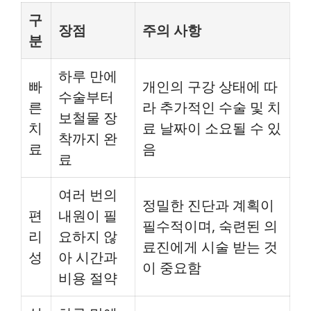
구
장점
주의 사항
분
하루 만에
빠
개인의 구강 상태에 따
수술부터
른
라 추가적인 수술 및 치
보철물 장
치
료 날짜이 소요될 수 있
착까지 완
료
음
료
여러 번의
정밀한 진단과 계획이
편
내원이 필
필수적이며, 숙련된 의
리
요하지 않
료진에게 시술 받는 것
성
아 시간과
이 중요함
비용 절약