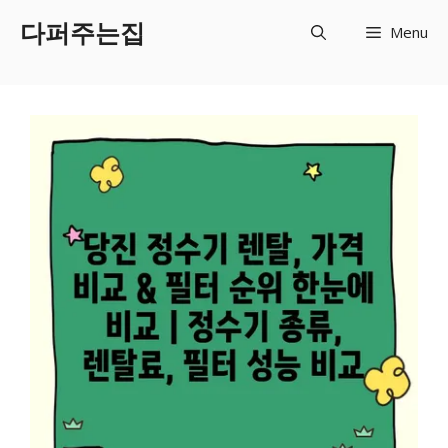
Skip
다퍼주는집
Menu
to
content