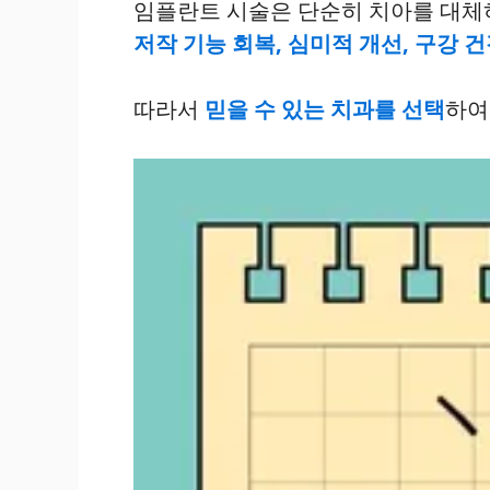
임플란트 시술은 단순히 치아를 대체
저작 기능 회복, 심미적 개선, 구강 
따라서
믿을 수 있는 치과를 선택
하여