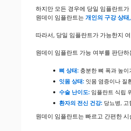
하지만 모든 경우에 당일 임플란트가 
원데이 임플란트는
개인의 구강 상태,
따라서, 당일 임플란트가 가능한지 
원데이 임플란트 가능 여부를 판단하
뼈 상태:
충분한 뼈 폭과 높이
잇몸 상태:
잇몸 염증이나 질환
수술 난이도:
임플란트 식립 위
환자의 전신 건강:
당뇨병, 고
원데이 임플란트는 빠르고 간편한 시