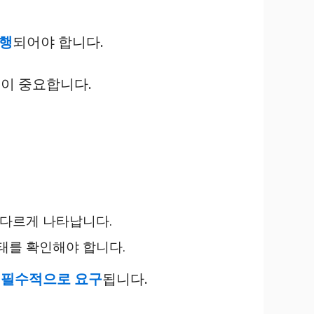
시행
되어야 합니다.
것이 중요합니다.
 다르게 나타납니다.
상태를 확인해야 합니다.
 필수적으로 요구
됩니다.