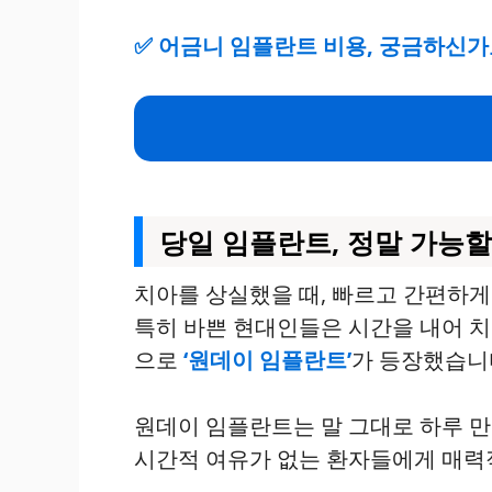
✅
어금니 임플란트 비용, 궁금하신가
당일 임플란트, 정말 가능
치아를 상실했을 때, 빠르고 간편하게
특히 바쁜 현대인들은 시간을 내어 치
으로
‘원데이 임플란트’
가 등장했습니
원데이 임플란트는 말 그대로 하루 
시간적 여유가 없는 환자들에게 매력적