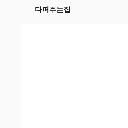
Skip
다퍼주는집
to
content