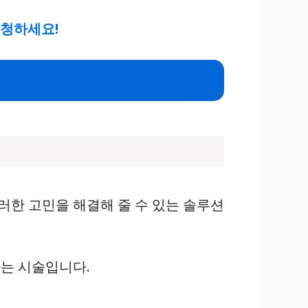
신청하세요!
러한 고민을 해결해 줄 수 있는 솔루션
는 시술입니다.