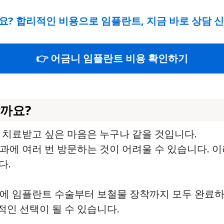
요? 합리적인 비용으로 임플란트, 지금 바로 상담 
👉 어금니 임플란트 비용 확인하기
할까요?
 치료받고 싶은 마음은 누구나 같을 것입니다.
과에 여러 번 방문하는 것이 어려울 수 있습니다.
이
다.
만에 임플란트 수술부터 보철물 장착까지 모두 완료하
인 선택이 될 수 있습니다.