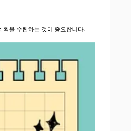
계획을 수립하는 것이 중요합니다.