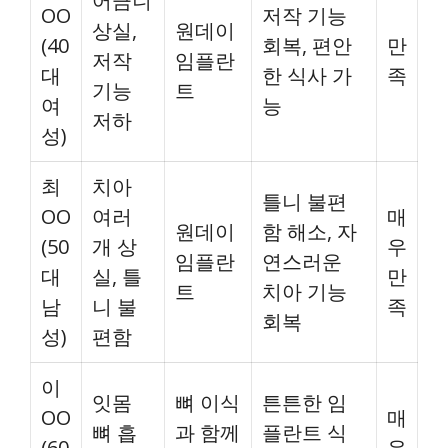
어금니
OO
저작 기능
상실,
원데이
(40
회복, 편안
만
저작
임플란
대
한 식사 가
족
기능
트
여
능
저하
성)
최
치아
틀니 불편
OO
여러
매
원데이
함 해소, 자
(50
개 상
우
임플란
연스러운
대
실, 틀
만
트
치아 기능
남
니 불
족
회복
성)
편함
이
잇몸
뼈 이식
튼튼한 임
OO
매
뼈 흡
과 함께
플란트 식
(60
우