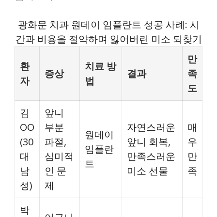
광화문 치과 원데이 임플란트 성공 사례: 시
간과 비용을 절약하며 잃어버린 미소 되찾기
만
환
치료 방
증상
결과
족
자
법
도
김
앞니
OO
부분
자연스러운
매
원데이
(30
파절,
앞니 회복,
우
임플란
대
심미적
만족스러운
만
트
남
인 문
미소 선물
족
성)
제
박